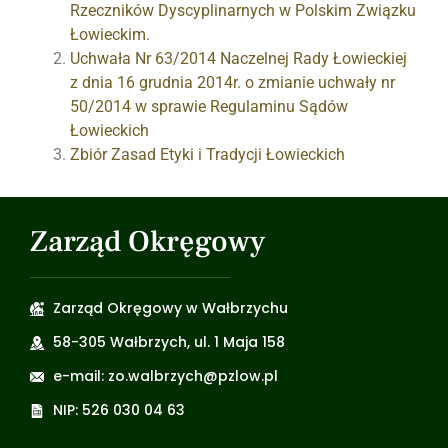
Rzeczników Dyscyplinarnych w Polskim Związku
Łowieckim.
Uchwała Nr 63/2014 Naczelnej Rady Łowieckiej
z dnia 16 grudnia 2014r. o zmianie uchwały nr
50/2014 w sprawie Regulaminu Sądów
Łowieckich
Zbiór Zasad Etyki i Tradycji Łowieckich
Zarząd Okręgowy
Zarząd Okręgowy w Wałbrzychu
58-305 Wałbrzych, ul. 1 Maja 158
e-mail: zo.walbrzych@pzlow.pl
NIP: 526 030 04 63