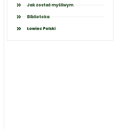
Jak zostać myśliwym
Biblioteka
Łowiec Polski