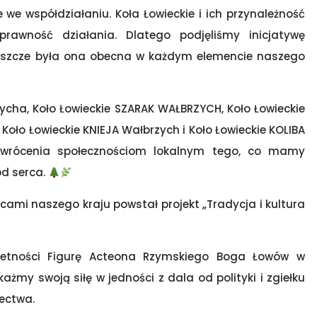
we współdziałaniu. Koła Łowieckie i ich przynależność
prawność działania. Dlatego podjęliśmy inicjatywę
dy jeszcze była ona obecna w każdym elemencie naszego
ycha, Koło Łowieckie SZARAK WAŁBRZYCH, Koło Łowieckie
oło Łowieckie KNIEJA Wałbrzych i Koło Łowieckie KOLIBA
zywrócenia społecznościom lokalnym tego, co mamy
od serca.
ami naszego kraju powstał projekt „Tradycja i kultura
ietności Figurę Acteona Rzymskiego Boga Łowów w
ażmy swoją siłę w jedności z dala od polityki i zgiełku
iectwa.