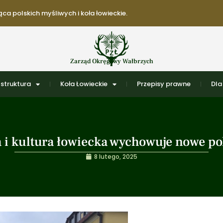
ca polskich myśliwych i koła łowieckie.
Zarząd Okręgowy Wałbrzych
struktura
Koła Łowieckie
Przepisy prawne
Dla
a i kultura łowiecka wychowuje nowe pok
8 lutego, 2025