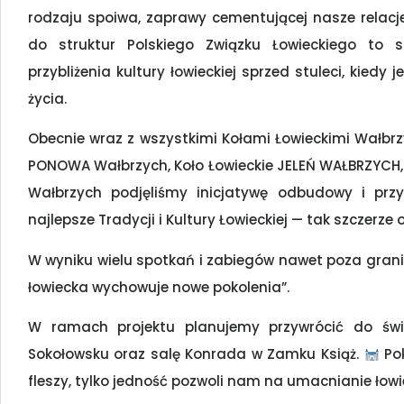
rodzaju spoiwa, zaprawy cementującej nasze relacje 
do struktur Polskiego Związku Łowieckiego to s
przybliżenia kultury łowieckiej sprzed stuleci, kie
życia.
Obecnie wraz z wszystkimi Kołami Łowieckimi Wałbrz
PONOWA Wałbrzych, Koło Łowieckie JELEŃ WAŁBRZYCH, K
Wałbrzych podjęliśmy inicjatywę odbudowy i pr
najlepsze Tradycji i Kultury Łowieckiej — tak szczerze 
W wyniku wielu spotkań i zabiegów nawet poza granic
łowiecka wychowuje nowe pokolenia”.
W ramach projektu planujemy przywrócić do św
Sokołowsku oraz salę Konrada w Zamku Książ.
Pok
fleszy, tylko jedność pozwoli nam na umacnianie łow