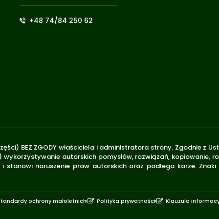
+48 74/84 250 62
zęści) BEZ ZGODY właściciela i administratora strony. Zgodnie z U
.170) wykorzystywanie autorskich pomysłów, rozwiązań, kopiowanie, 
i stanowi naruszenie praw autorskich oraz podlega karze. Znaki
Standardy ochrony małoletnich
Polityka prywatności
Klauzula informac