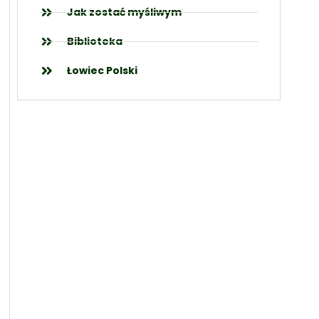
Jak zostać myśliwym
Biblioteka
Łowiec Polski