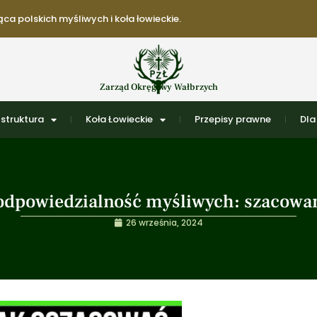
ca polskich myśliwych i koła łowieckie.
Zarząd Okręgowy Wałbrzych
struktura
Koła Łowieckie
Przepisy prawne
Dla
 odpowiedzialność myśliwych: szacowa
26 września, 2024