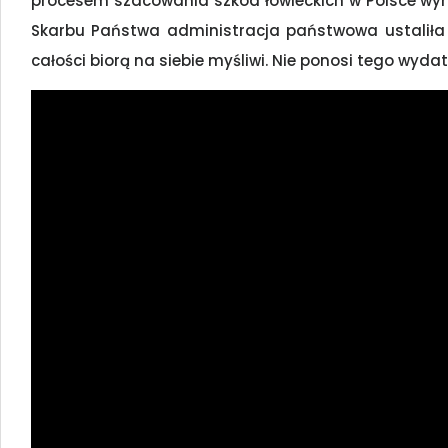
procesem szacowania szkód łowieckich w Polsce wyr
Skarbu Państwa administracja państwowa ustaliła n
całości biorą na siebie myśliwi. Nie ponosi tego wydat