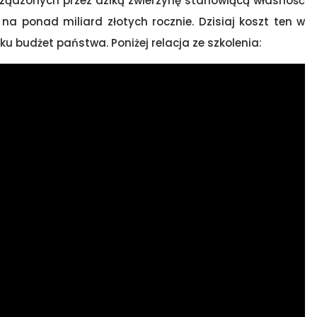
ządzonych przez dziką zwierzynę stanowiącą własność
a ponad miliard złotych rocznie. Dzisiaj koszt ten w
ku budżet państwa. Poniżej relacja ze szkolenia: