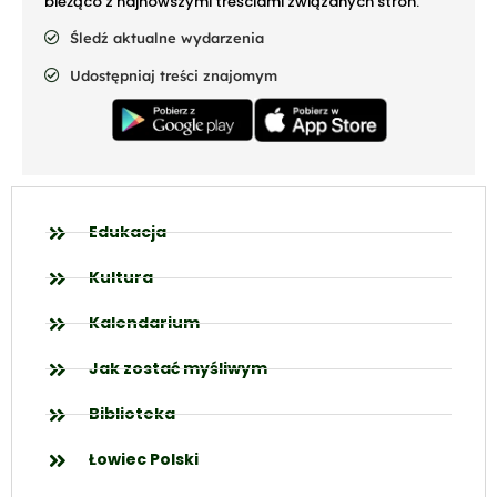
bieżąco z najnowszymi treściami związanych stron.
Śledź aktualne wydarzenia
Udostępniaj treści znajomym
Edukacja
Kultura
Kalendarium
Jak zostać myśliwym
Biblioteka
Łowiec Polski