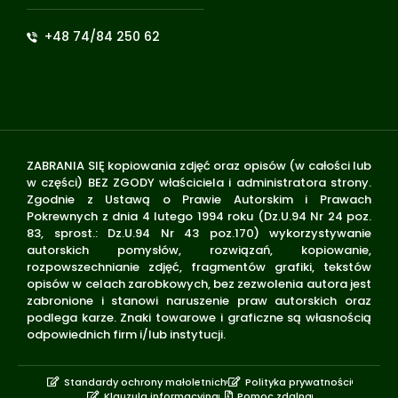
+48 74/84 250 62
ZABRANIA SIĘ kopiowania zdjęć oraz opisów (w całości lub
w części) BEZ ZGODY właściciela i administratora strony.
Zgodnie z Ustawą o Prawie Autorskim i Prawach
Pokrewnych z dnia 4 lutego 1994 roku (Dz.U.94 Nr 24 poz.
83, sprost.: Dz.U.94 Nr 43 poz.170) wykorzystywanie
autorskich pomysłów, rozwiązań, kopiowanie,
rozpowszechnianie zdjęć, fragmentów grafiki, tekstów
opisów w celach zarobkowych, bez zezwolenia autora jest
zabronione i stanowi naruszenie praw autorskich oraz
podlega karze. Znaki towarowe i graficzne są własnością
odpowiednich firm i/lub instytucji.
Standardy ochrony małoletnich
Polityka prywatności
Klauzula informacyjna
Pomoc zdalna