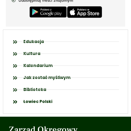
Udostępniaj treści znajomym
Edukacja
Kultura
Kalendarium
Jak zostać myśliwym
Biblioteka
Łowiec Polski
Zarząd Okręgowy