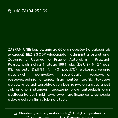
+48 74/84 250 62
ZABRANIA SIĘ kopiowania zdjęć oraz opisów (w całości lub
w części) BEZ ZGODY właściciela i administratora strony.
Zgodnie z Ustawą o Prawie Autorskim i Prawach
Pokrewnych z dnia 4 lutego 1994 roku (Dz.U.94 Nr 24 poz.
83, sprost.: Dz.U.94 Nr 43 poz.170) wykorzystywanie
autorskich pomysłów, rozwiązań, kopiowanie,
rozpowszechnianie zdjęć, fragmentów grafiki, tekstów
opisów w celach zarobkowych, bez zezwolenia autora jest
zabronione i stanowi naruszenie praw autorskich oraz
podlega karze. Znaki towarowe i graficzne są własnością
odpowiednich firm i/lub instytucji.
Standardy ochrony małoletnich
Polityka prywatności
Klauzula informacyjna
Pomoc zdalna