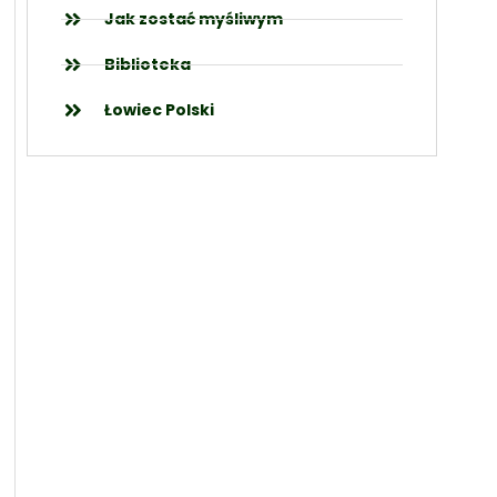
Jak zostać myśliwym
Biblioteka
Łowiec Polski